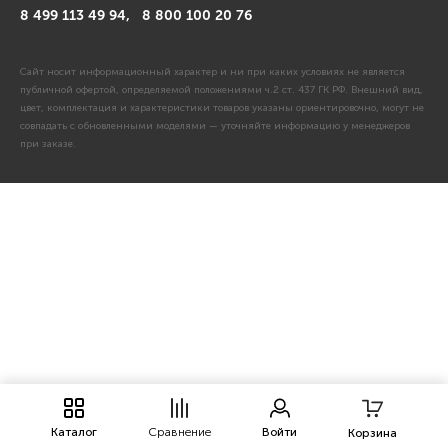
8 499 113 49 94,
8 800 100 20 76
Сайт носит информационный характер и ни при каких условиях не является
публичной офертой, определяемой положениями ч.2 ст. 437 ГК РФ. Внешний вид,
цвет, комплектация и характеристики товаров указаны ориентировочно, могут не
совпадать с обновленными моделями — уточняйте информацию у менеджеров
при заказе.
Каталог
Сравнение
Войти
Корзина