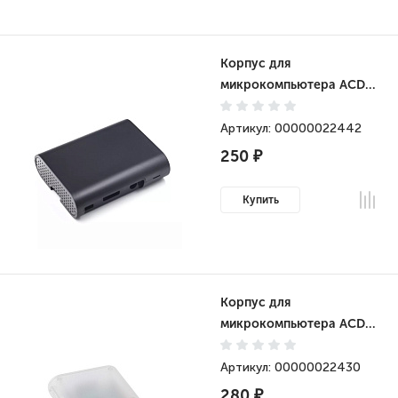
Корпус для
микрокомпьютера ACD
Raspberry Pi 2/3B/3B+
Molding Case Black
Артикул: 00000022442
(RA071)
250 ₽
Купить
Корпус для
микрокомпьютера ACD
Transparent ABS Molding
case with Stripe for
Артикул: 00000022430
Raspberry Pi 3 B (RA076)
280 ₽