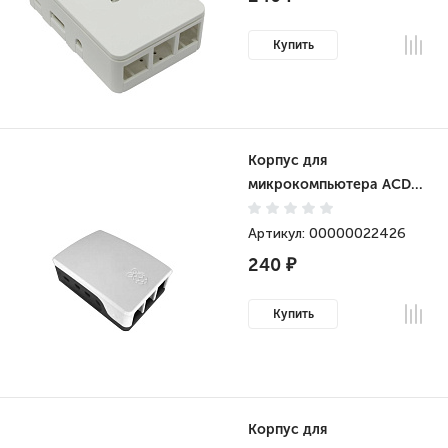
Купить
Корпус для
микрокомпьютера ACD
ABS Case for Raspberry
4B Black+White (RA599)
Артикул: 00000022426
240 ₽
Купить
Корпус для