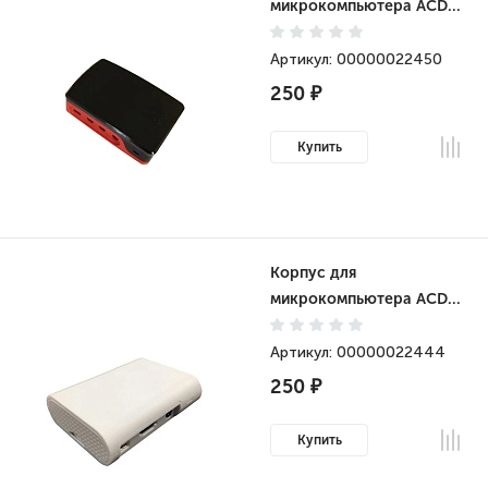
микрокомпьютера ACD
ABS Case for Raspberry
4B Red+Black (RA602)
Артикул: 00000022450
250 ₽
Купить
Корпус для
микрокомпьютера ACD
Raspberry Pi 2/3B/3B+
Molding Case Black
Артикул: 00000022444
(RA072)
250 ₽
Купить