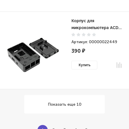
Корпус для
микрокомпьютера ACD
Black ABS Plastic case
with Logo for Raspberry
Артикул: 00000022449
Pi 3 B/B+ (RA179)
390 ₽
Купить
Показать еще 10