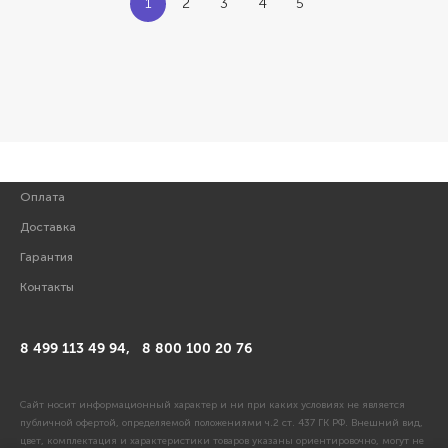
1
2
3
4
5
Оплата
Доставка
Гарантия
Контакты
8 499 113 49 94,
8 800 100 20 76
Сайт носит информационный характер и ни при каких условиях не является
публичной офертой, определяемой положениями ч.2 ст. 437 ГК РФ. Внешний вид,
цвет, комплектация и характеристики товаров указаны ориентировочно, могут не