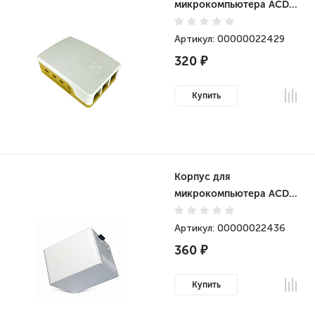
микрокомпьютера ACD
ABS Case for Raspberry
4B White+Yellow (RA600)
Артикул: 00000022429
320 ₽
Купить
Корпус для
микрокомпьютера ACD
Protective case ABS Case
Only Suitable for Orange
Артикул: 00000022436
Pi Zero White (RD021)
360 ₽
Купить