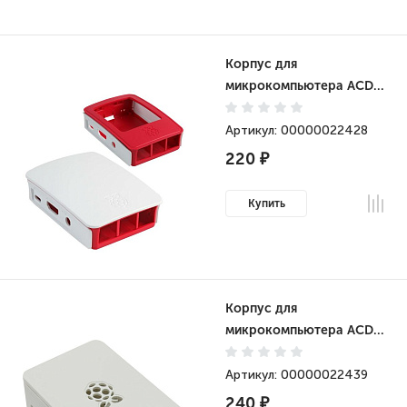
Корпус для
микрокомпьютера ACD
ABS Plastic case for
Raspberry Pi 3 B/B+
Артикул: 00000022428
Red+White (RA129)
220 ₽
Купить
Корпус для
микрокомпьютера ACD
ABS Plastic case with Logo
for Raspberry Pi 3 B/B+
Артикул: 00000022439
White (RA178)
240 ₽