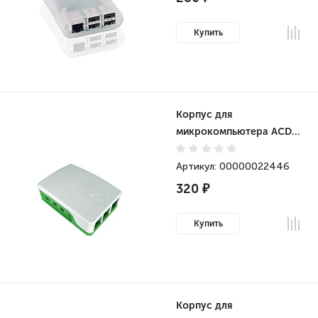
Купить
Корпус для
микрокомпьютера ACD
ABS Case for Raspberry
4B White+Green (RA601)
Артикул: 00000022446
320 ₽
Купить
Корпус для