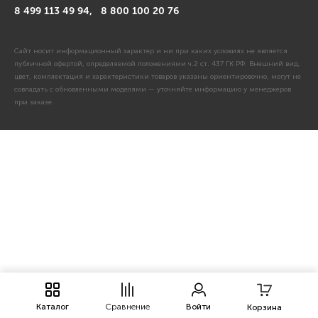
8 499 113 49 94,
8 800 100 20 76
Сайт носит информационный характер и ни при каких условиях не является
публичной офертой, определяемой положениями ч.2 ст. 437 ГК РФ. Внешний вид,
цвет, комплектация и характеристики товаров указаны ориентировочно, могут не
совпадать с обновленными моделями — уточняйте информацию у менеджеров
при заказе.
Каталог
Сравнение
Войти
Корзина