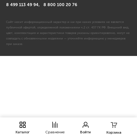
8 499 113 49 94,
8 800 100 20 76
Сайт носит информационный характер и ни при каких условиях не является
публичной офертой, определяемой положениями ч.2 ст. 437 ГК РФ. Внешний вид,
цвет, комплектация и характеристики товаров указаны ориентировочно, могут не
совпадать с обновленными моделями — уточняйте информацию у менеджеров
при заказе.
Каталог
Сравнение
Войти
Корзина