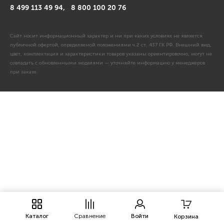
8 499 113 49 94,
8 800 100 20 76
Сайт носит информационный характер и ни при каких условиях не является
публичной офертой, определяемой положениями ч.2 ст. 437 ГК РФ. Внешний вид,
цвет, комплектация и характеристики товаров указаны ориентировочно, могут не
совпадать с обновленными моделями — уточняйте информацию у менеджеров
при заказе.
Каталог
Сравнение
Войти
Корзина