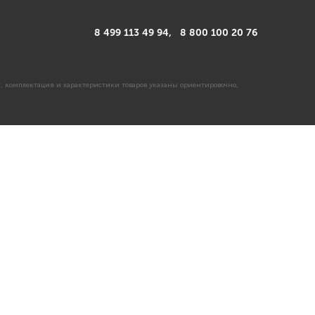
8 499 113 49 94,
8 800 100 20 76
, комплектация и характеристики товаров указаны ориентировочно,