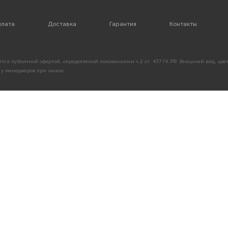
лата
Доставка
Гарантия
Контакты
тся публичной офертой, определяемой положениями ч.2 ст. 437 ГК РФ. Внешний вид, цвет
у менеджеров при заказе.