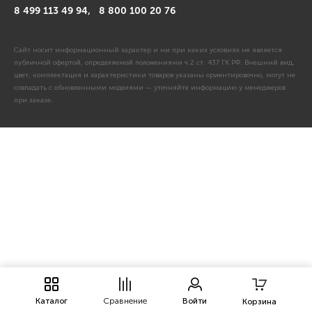
8 499 113 49 94,
8 800 100 20 76
Сайт носит информационный характер и ни при каких условиях не является
публичной офертой, определяемой положениями ч.2 ст. 437 ГК РФ. Внешний вид,
цвет, комплектация и характеристики товаров указаны ориентировочно, могут не
совпадать с обновленными моделями — уточняйте информацию у менеджеров
при заказе.
Каталог
Сравнение
Войти
Корзина