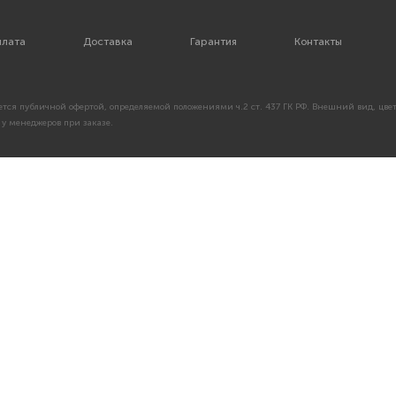
лата
Доставка
Гарантия
Контакты
тся публичной офертой, определяемой положениями ч.2 ст. 437 ГК РФ. Внешний вид, цвет
у менеджеров при заказе.