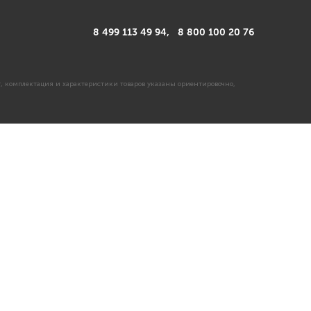
8 499 113 49 94,
8 800 100 20 76
, комплектация и характеристики товаров указаны ориентировочно,