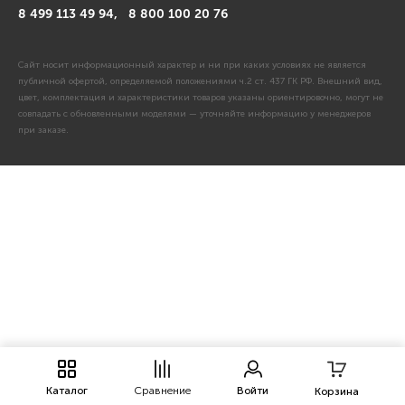
8 499 113 49 94,
8 800 100 20 76
Сайт носит информационный характер и ни при каких условиях не является
публичной офертой, определяемой положениями ч.2 ст. 437 ГК РФ. Внешний вид,
цвет, комплектация и характеристики товаров указаны ориентировочно, могут не
совпадать с обновленными моделями — уточняйте информацию у менеджеров
при заказе.
Каталог
Сравнение
Войти
Корзина