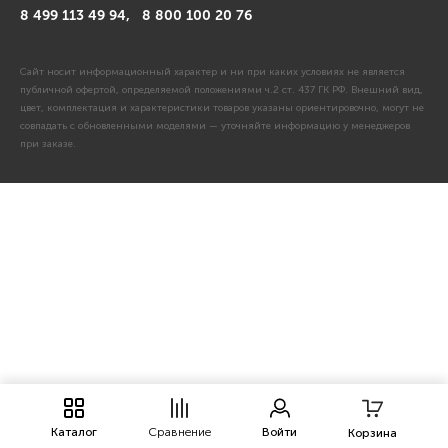
8 499 113 49 94,
8 800 100 20 76
Сайт носит информационный характер и ни при каких условиях не является
публичной офертой, определяемой положениями ч.2 ст. 437 ГК РФ. Внешний вид,
цвет, комплектация и характеристики товаров указаны ориентировочно, могут не
совпадать с обновленными моделями — уточняйте информацию у менеджеров
при заказе.
Каталог
Сравнение
Войти
Корзина