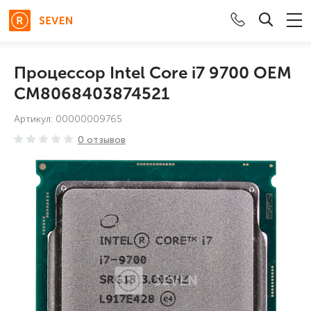
Гарнитуры
Процессор Intel Core i7 9700 OEM
Клавиатура+Мышь
CM8068403874521
Артикул: 00000009765
Клавиатуры
0 отзывов
Термопаста
Мышки