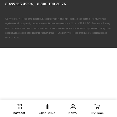
8 499 113 49 94,
8 800 100 20 76
Сайт носит информационный характер и ни при каких условиях не является
публичной офертой, определяемой положениями ч.2 ст. 437 ГК РФ. Внешний вид,
цвет, комплектация и характеристики товаров указаны ориентировочно, могут не
совпадать с обновленными моделями — уточняйте информацию у менеджеров
при заказе.
Каталог
Сравнение
Войти
Корзина