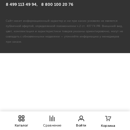
8 499 113 49 94,
8 800 100 20 76
Сайт носит информационный характер и ни при каких условиях не является
публичной офертой, определяемой положениями ч.2 ст. 437 ГК РФ. Внешний вид,
цвет, комплектация и характеристики товаров указаны ориентировочно, могут не
совпадать с обновленными моделями — уточняйте информацию у менеджеров
при заказе.
Каталог
Сравнение
Войти
Корзина