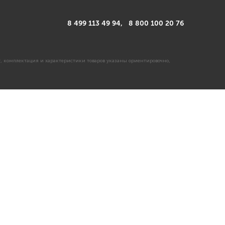
8 499 113 49 94,
8 800 100 20 76
, комплектация и характеристики товаров указаны ориентировочно,