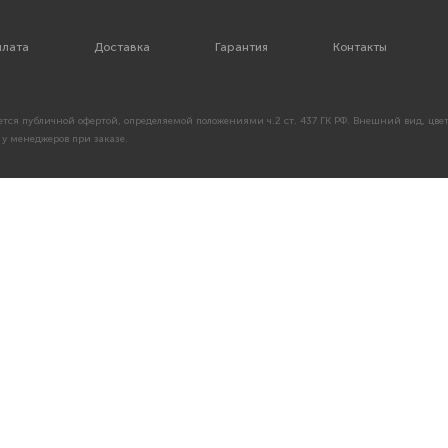
лата
Доставка
Гарантия
Контакты
тся публичной офертой, определяемой положениями ч.2 ст. 437 ГК РФ. Внешний вид, цвет
у менеджеров при заказе.