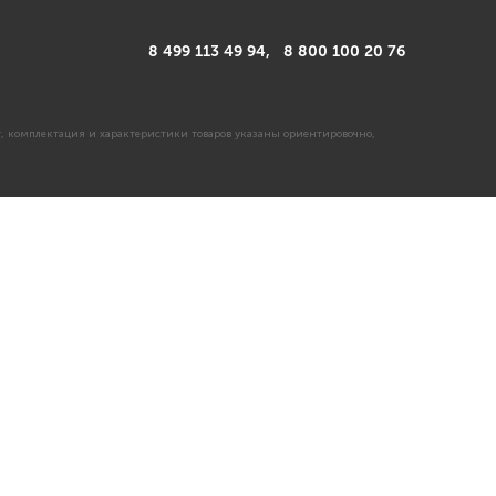
8 499 113 49 94,
8 800 100 20 76
, комплектация и характеристики товаров указаны ориентировочно,