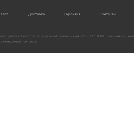
лата
Доставка
Гарантия
Контакты
тся публичной офертой, определяемой положениями ч.2 ст. 437 ГК РФ. Внешний вид, цвет
у менеджеров при заказе.