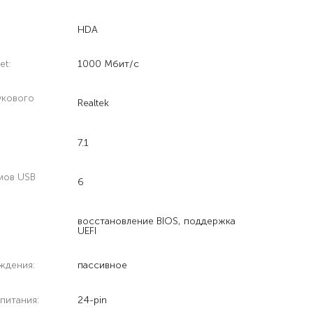
HDA
et:
1000 Мбит/с
укового
Realtek
7.1
мов USB
6
восстановление BIOS, поддержка
UEFI
ждения:
пассивное
питания:
24-pin