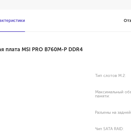
актеристики
От
ая плата MSI PRO B760M-P DDR4
Тип слотов M.2:
Максимальный об
памяти:
Разъемы на задней
Чип SATA RAID: