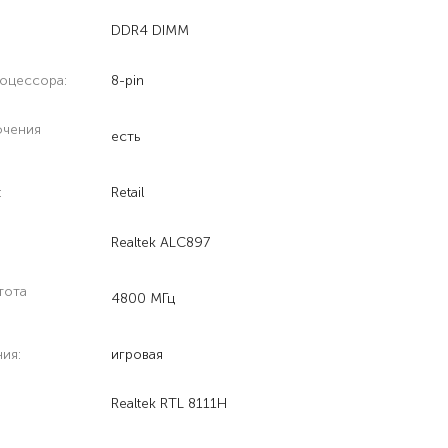
DDR4 DIMM
роцессора:
8-pin
ючения
есть
:
Retail
Realtek ALC897
тота
4800 МГц
ия:
игровая
Realtek RTL 8111H