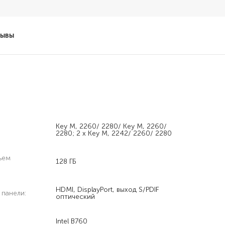
зывы
Key M, 2260/ 2280/ Key M, 2260/
2280; 2 x Key M, 2242/ 2260/ 2280
ъем
128 ГБ
HDMI, DisplayPort, выход S/PDIF
 панели:
оптический
Intel B760