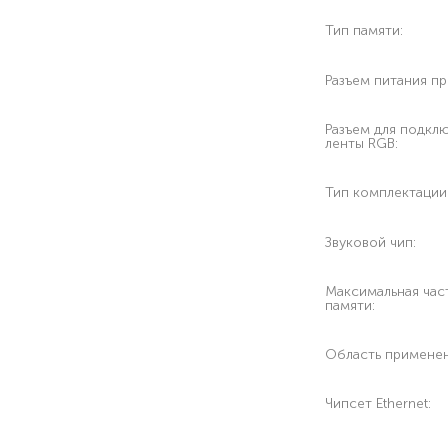
Тип памяти:
Разъем питания п
Разъем для подкл
ленты RGB:
Тип комплектации
Звуковой чип:
Максимальная час
памяти:
Область применен
Чипсет Ethernet: