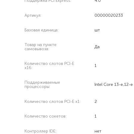
Поддержка PCI Express:
4.0
Артикул:
00000020233
Базовая единица:
шт
Товар на пункте
Да
самовывоза:
Количество слотов PCI-E
1
x16:
Поддерживаемые
Intel Core 13-е,12-
процессоры:
Количество слотов PCI-E x1:
2
Количество сокетов:
1
Контроллер IDE:
нет