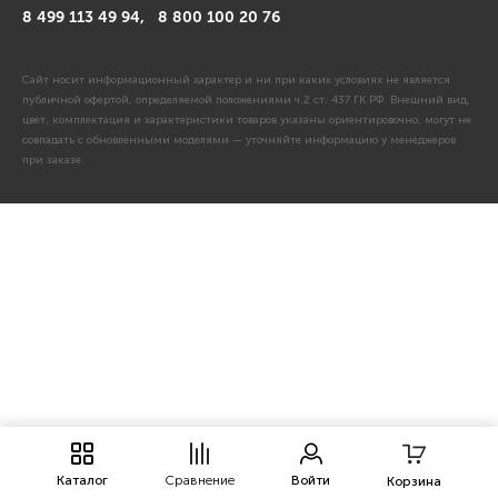
8 499 113 49 94,
8 800 100 20 76
Сайт носит информационный характер и ни при каких условиях не является
публичной офертой, определяемой положениями ч.2 ст. 437 ГК РФ. Внешний вид,
цвет, комплектация и характеристики товаров указаны ориентировочно, могут не
совпадать с обновленными моделями — уточняйте информацию у менеджеров
при заказе.
Каталог
Сравнение
Войти
Корзина