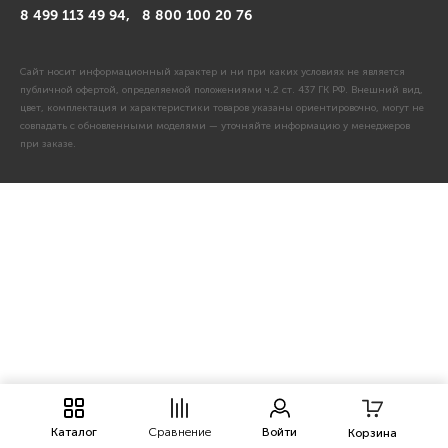
8 499 113 49 94,
8 800 100 20 76
Сайт носит информационный характер и ни при каких условиях не является
публичной офертой, определяемой положениями ч.2 ст. 437 ГК РФ. Внешний вид,
цвет, комплектация и характеристики товаров указаны ориентировочно, могут не
совпадать с обновленными моделями — уточняйте информацию у менеджеров
при заказе.
Каталог
Сравнение
Войти
Корзина