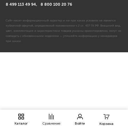
8 499 113 49 94,
8 800 100 20 76
Сайт носит информационный характер и ни при каких условиях не является
публичной офертой, определяемой положениями ч.2 ст. 437 ГК РФ. Внешний вид,
цвет, комплектация и характеристики товаров указаны ориентировочно, могут не
совпадать с обновленными моделями — уточняйте информацию у менеджеров
при заказе.
Каталог
Сравнение
Войти
Корзина