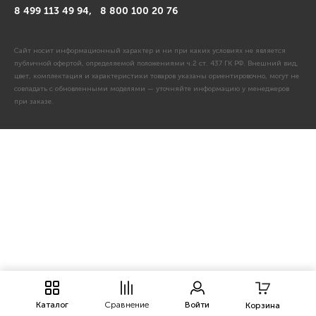
8 499 113 49 94,
8 800 100 20 76
Сайт носит информационный характер и ни при каких условиях не является
публичной офертой, определяемой положениями ч.2 ст. 437 ГК РФ. Внешний вид,
цвет, комплектация и характеристики товаров указаны ориентировочно, могут не
совпадать с обновленными моделями — уточняйте информацию у менеджеров
при заказе.
Каталог
Сравнение
Войти
Корзина