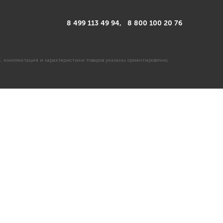
8 499 113 49 94,
8 800 100 20 76
, комплектация и характеристики товаров указаны ориентировочно,