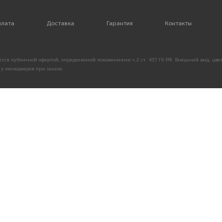
лата
Доставка
Гарантия
Контакты
тся публичной офертой, определяемой положениями ч.2 ст. 437 ГК РФ. Внешний вид, цвет
у менеджеров при заказе.