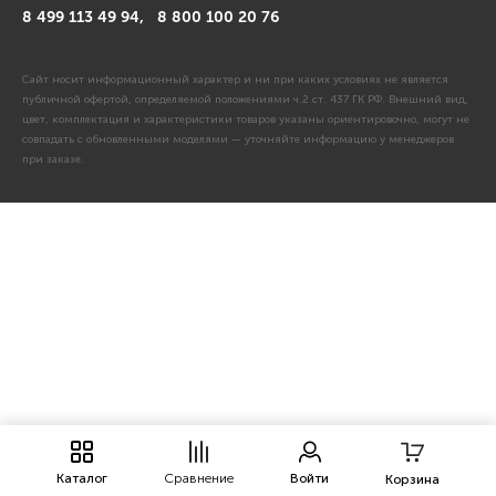
8 499 113 49 94,
8 800 100 20 76
Сайт носит информационный характер и ни при каких условиях не является
публичной офертой, определяемой положениями ч.2 ст. 437 ГК РФ. Внешний вид,
цвет, комплектация и характеристики товаров указаны ориентировочно, могут не
совпадать с обновленными моделями — уточняйте информацию у менеджеров
при заказе.
Каталог
Сравнение
Войти
Корзина