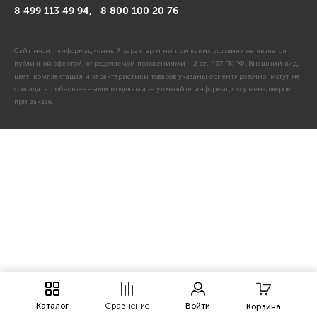
8 499 113 49 94,
8 800 100 20 76
Сайт носит информационный характер и ни при каких условиях не является
публичной офертой, определяемой положениями ч.2 ст. 437 ГК РФ. Внешний вид,
цвет, комплектация и характеристики товаров указаны ориентировочно, могут не
совпадать с обновленными моделями — уточняйте информацию у менеджеров
при заказе.
Каталог
Сравнение
Войти
Корзина