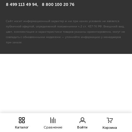
8 499 113 49 94,
8 800 100 20 76
Сайт носит информационный характер и ни при каких условиях не является
публичной офертой, определяемой положениями ч.2 ст. 437 ГК РФ. Внешний вид,
цвет, комплектация и характеристики товаров указаны ориентировочно, могут не
совпадать с обновленными моделями — уточняйте информацию у менеджеров
при заказе.
Каталог
Сравнение
Войти
Корзина