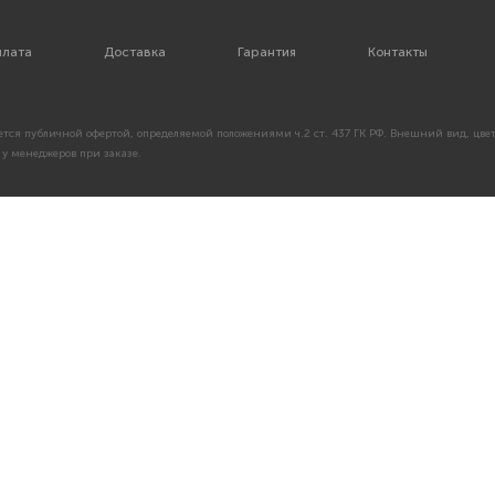
лата
Доставка
Гарантия
Контакты
тся публичной офертой, определяемой положениями ч.2 ст. 437 ГК РФ. Внешний вид, цвет
у менеджеров при заказе.