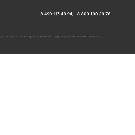
8 499 113 49 94,
8 800 100 20 76
, комплектация и характеристики товаров указаны ориентировочно,