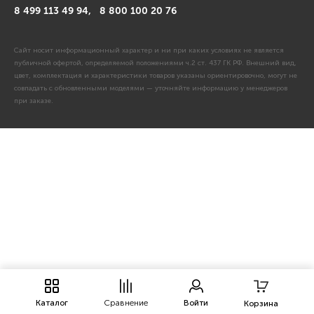
8 499 113 49 94,
8 800 100 20 76
Сайт носит информационный характер и ни при каких условиях не является
публичной офертой, определяемой положениями ч.2 ст. 437 ГК РФ. Внешний вид,
цвет, комплектация и характеристики товаров указаны ориентировочно, могут не
совпадать с обновленными моделями — уточняйте информацию у менеджеров
при заказе.
Каталог
Сравнение
Войти
Корзина