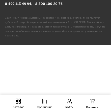
8 499 113 49 94,
8 800 100 20 76
Сайт носит информационный характер и ни при каких условиях не является
публичной офертой, определяемой положениями ч.2 ст. 437 ГК РФ. Внешний вид,
цвет, комплектация и характеристики товаров указаны ориентировочно, могут не
совпадать с обновленными моделями — уточняйте информацию у менеджеров
при заказе.
Каталог
Сравнение
Войти
Корзина