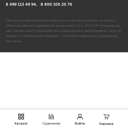
8 499 113 49 94,
8 800 100 20 76
Сайт носит информационный характер и ни при каких условиях не является
публичной офертой, определяемой положениями ч.2 ст. 437 ГК РФ. Внешний вид,
цвет, комплектация и характеристики товаров указаны ориентировочно, могут не
совпадать с обновленными моделями — уточняйте информацию у менеджеров
при заказе.
Каталог
Сравнение
Войти
Корзина