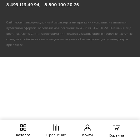
8 499 113 49 94,
8 800 100 20 76
Сайт носит информационный характер и ни при каких условиях не является
публичной офертой, определяемой положениями ч.2 ст. 437 ГК РФ. Внешний вид,
цвет, комплектация и характеристики товаров указаны ориентировочно, могут не
совпадать с обновленными моделями — уточняйте информацию у менеджеров
при заказе.
Каталог
Сравнение
Войти
Корзина