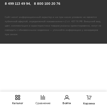
8 499 113 49 94,
8 800 100 20 76
Сайт носит информационный характер и ни при каких условиях не является
публичной офертой, определяемой положениями ч.2 ст. 437 ГК РФ. Внешний вид,
цвет, комплектация и характеристики товаров указаны ориентировочно, могут не
совпадать с обновленными моделями — уточняйте информацию у менеджеров
при заказе.
Каталог
Сравнение
Войти
Корзина