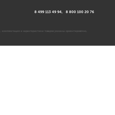
8 499 113 49 94,
8 800 100 20 76
, комплектация и характеристики товаров указаны ориентировочно,