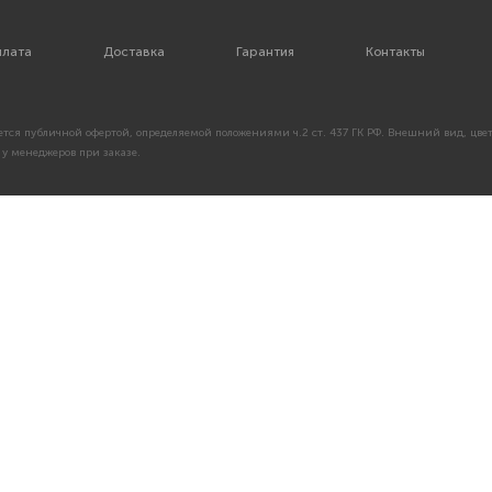
лата
Доставка
Гарантия
Контакты
тся публичной офертой, определяемой положениями ч.2 ст. 437 ГК РФ. Внешний вид, цвет
у менеджеров при заказе.