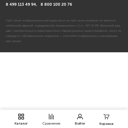
8 499 113 49 94,
8 800 100 20 76
Сайт носит информационный характер и ни при каких условиях не является
публичной офертой, определяемой положениями ч.2 ст. 437 ГК РФ. Внешний вид,
цвет, комплектация и характеристики товаров указаны ориентировочно, могут не
совпадать с обновленными моделями — уточняйте информацию у менеджеров
при заказе.
Каталог
Сравнение
Войти
Корзина